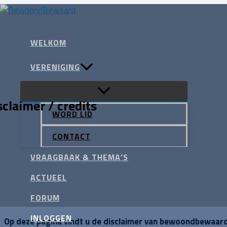
Ga
naar
Zoeken
de
WELKOM
inhoud
VERENIGING
sclaimer / credits
WORD LID
CONTACT
VRAAGBAAK & THEMA’S
ACTUEEL
FORUM
INLOGGEN
Op deze pagina vindt u de disclaimer van bewoondbewaard.