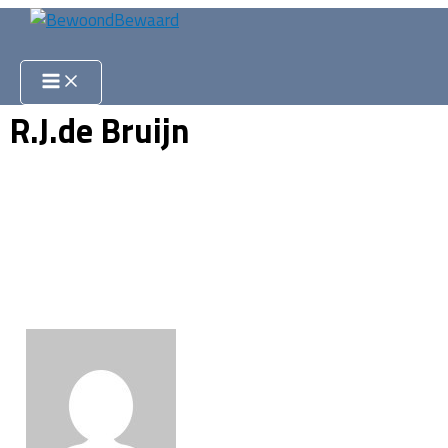
Ga
naar
Zoeken
de
inhoud
R.J.de Bruijn