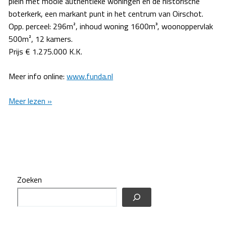
plein met mooie authentieke woningen en de historische
boterkerk, een markant punt in het centrum van Oirschot.
Opp. perceel: 296m², inhoud woning 1600m³, woonoppervlak
500m², 12 kamers.
Prijs € 1.275.000 K.K.
Meer info online:
www.funda.nl
Monument
Meer lezen »
te
koop
in
Oirschot
Zoeken