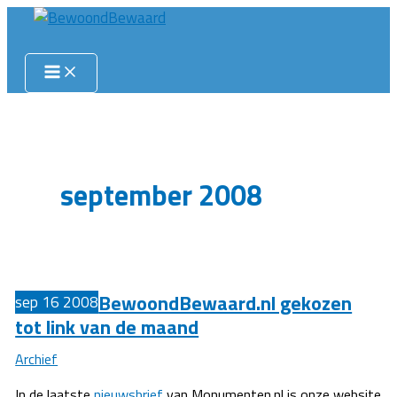
Ga
naar
Zoeken
de
inhoud
september 2008
BewoondBewaard.nl gekozen
sep
16
2008
tot link van de maand
Archief
In de laatste
nieuwsbrief
van Monumenten.nl is onze website