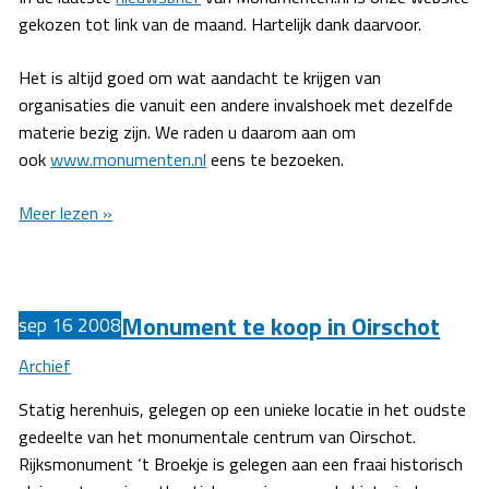
gekozen tot link van de maand. Hartelijk dank daarvoor.
Het is altijd goed om wat aandacht te krijgen van
organisaties die vanuit een andere invalshoek met dezelfde
materie bezig zijn. We raden u daarom aan om
ook
www.monumenten.nl
eens te bezoeken.
BewoondBewaard.nl
Meer lezen »
gekozen
tot
link
Monument te koop in Oirschot
van
sep
16
2008
de
Archief
maand
Statig herenhuis, gelegen op een unieke locatie in het oudste
gedeelte van het monumentale centrum van Oirschot.
Rijksmonument ‘t Broekje is gelegen aan een fraai historisch