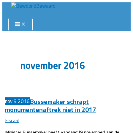
Ga
naar
Zoeken
de
inhoud
november 2016
Bussemaker schrapt
nov
9
2016
monumentenaftrek niet in 2017
Fiscaal
Minister Bussemaker heeft vandaag (9 november) aan de