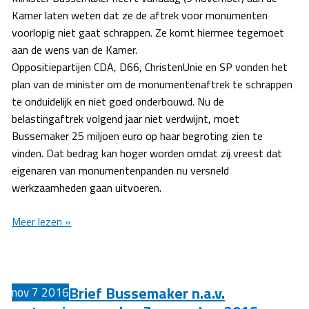
Kamer laten weten dat ze de aftrek voor monumenten
voorlopig niet gaat schrappen. Ze komt hiermee tegemoet
aan de wens van de Kamer.
Oppositiepartijen CDA, D66, ChristenUnie en SP vonden het
plan van de minister om de monumentenaftrek te schrappen
te onduidelijk en niet goed onderbouwd. Nu de
belastingaftrek volgend jaar niet verdwijnt, moet
Bussemaker 25 miljoen euro op haar begroting zien te
vinden. Dat bedrag kan hoger worden omdat zij vreest dat
eigenaren van monumentenpanden nu versneld
werkzaamheden gaan uitvoeren.
Bussemaker
Meer lezen »
schrapt
monumentenaftrek
niet
Brief Bussemaker n.a.v.
in
nov
7
2016
2017