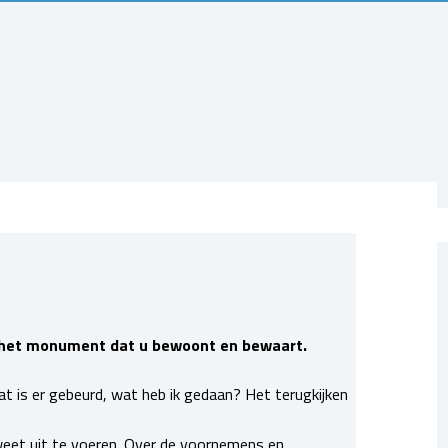
n het monument dat u bewoont en bewaart.
wat is er gebeurd, wat heb ik gedaan? Het terugkijken
weet uit te voeren. Over de voornemens en