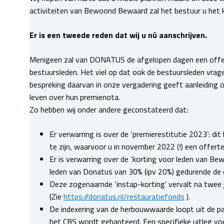
activiteiten van Bewoond Bewaard zal het bestuur u het 
Er is een tweede reden dat wij u nú aanschrijven.
Menigeen zal van DONATUS de afgelopen dagen een offer
bestuursleden. Het viel op dat ook de bestuursleden vra
bespreking daarvan in onze vergadering geeft aanleiding o
leven over hun premienota.
Zo hebben wij onder andere geconstateerd dat:
Er verwarring is over de ‘premierestitutie 2023’: dit
te zijn, waarvoor u in november 2022 (!) een offert
Er is verwarring over de ‘korting voor leden van Be
leden van Donatus van 30% (ipv 20%) gedurende de 
Deze zogenaamde ‘instap-korting’ vervalt na twee j
(Zie
https://donatus.nl/restauratiefonds
).
De indexering van de herbouwwaarde loopt uit de p
het CBS wordt gehanteerd. Een specifieke uitleg voo