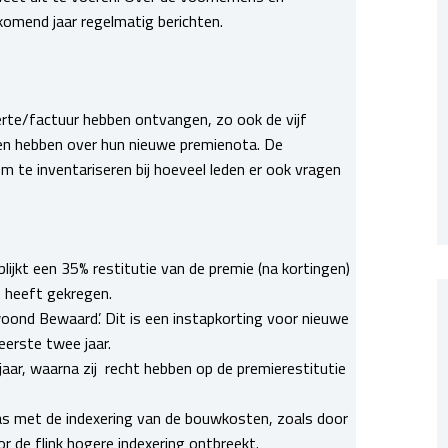
komend jaar regelmatig berichten.
te/factuur hebben ontvangen, zo ook de vijf
gen hebben over hun nieuwe premienota. De
m te inventariseren bij hoeveel leden er ook vragen
 blijkt een 35% restitutie van de premie (na kortingen)
e heeft gekregen.
woond Bewaard’. Dit is een instapkorting voor nieuwe
eerste twee jaar.
aar, waarna zij recht hebben op de premierestitutie
as met de indexering van de bouwkosten, zoals door
r de flink hogere indexering ontbreekt.