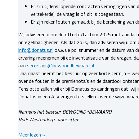
Er zijn tijdens lopende contracten verhogingen van
verzekerde): de vraag is of dit is toegestaan.
Er zijn rekenfouten gemaakt bij de berekening van de
Wij adviseren u om de offerte/factuur 2025 met aandacht
onregelmatigheden. Als dat zo is, dan adviseren wij u om 
info@donatus.nl
o.v.v. ue polisnummer en de datum van de
ervaring meenemen bij de inventarisatie van de vragen, da
aan
secretaris@bewoondbewaard.nl
.
Daarnaast neemt het bestuur op zeer korte termijn – w
over de fouten in de premienota’s en de daardoor ontstan
Tenslotte zullen wij er bij Donatus op aandringen dat wi
Donatus in een ALV vragen te stellen over de wijze waaro
Namens het bestuur BEWOOND^BEWAARD,
Rudi Westendorp- voorzitter
Nieuwjaarsbericht
Meer lezen »