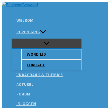
Ga
naar
Zoeken
de
WELKOM
inhoud
VERENIGING
WORD LID
CONTACT
VRAAGBAAK & THEMA’S
ACTUEEL
FORUM
INLOGGEN