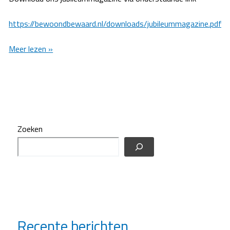
https://bewoondbewaard.nl/downloads/jubileummagazine.pdf
Uitnodiging
Meer lezen »
voor
vrijdag
16
september
2022:
u
Zoeken
kunt
zich
aanmelden!
Recente berichten