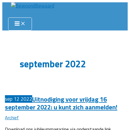
Ga
naar
Zoeken
de
inhoud
september 2022
Uitnodiging voor vrijdag 16
sep
12
2022
september 2022: u kunt zich aanmelden!
Archief
Download ons jubileummagazine via onderstaande link