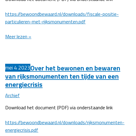
https://bewoondbewaard.nl/downloads/fiscale-positie-
particulieren-met-rijksmonumenten.pdf
Box
Meer lezen »
3
belemmert
instandhouding
Over het bewonen en bewaren
particuliere
mei
4
2023
monumenten
van rijksmonumenten ten tijde van een
energiecrisis
Archief
Download het document (PDF) via onderstaande link
https://bewoondbewaard.nl/downloads/rijksmonumenten-
energiecrisis.pdf