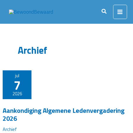
Ga
naar
Zoeken
de
inhoud
Archief
jul
7
2026
Aankondiging Algemene Ledenvergadering
2026
Archief