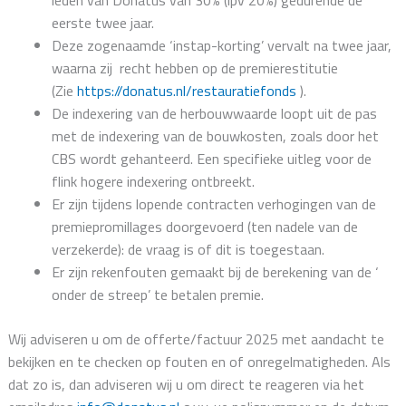
leden van Donatus van 30% (ipv 20%) gedurende de
eerste twee jaar.
Deze zogenaamde ‘instap-korting’ vervalt na twee jaar,
waarna zij recht hebben op de premierestitutie
(Zie
https://donatus.nl/restauratiefonds
).
De indexering van de herbouwwaarde loopt uit de pas
met de indexering van de bouwkosten, zoals door het
CBS wordt gehanteerd. Een specifieke uitleg voor de
flink hogere indexering ontbreekt.
Er zijn tijdens lopende contracten verhogingen van de
premiepromillages doorgevoerd (ten nadele van de
verzekerde): de vraag is of dit is toegestaan.
Er zijn rekenfouten gemaakt bij de berekening van de ‘
onder de streep’ te betalen premie.
Wij adviseren u om de offerte/factuur 2025 met aandacht te
bekijken en te checken op fouten en of onregelmatigheden. Als
dat zo is, dan adviseren wij u om direct te reageren via het