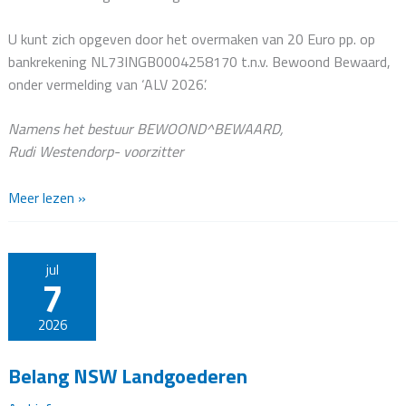
U kunt zich opgeven door het overmaken van 20 Euro pp. op
bankrekening NL73INGB0004258170 t.n.v. Bewoond Bewaard,
onder vermelding van ‘ALV 2026’.
Namens het bestuur BEWOOND^BEWAARD,
Rudi Westendorp- voorzitter
Aankondiging
Meer lezen »
Algemene
Ledenvergadering
2026
jul
7
2026
Belang NSW Landgoederen