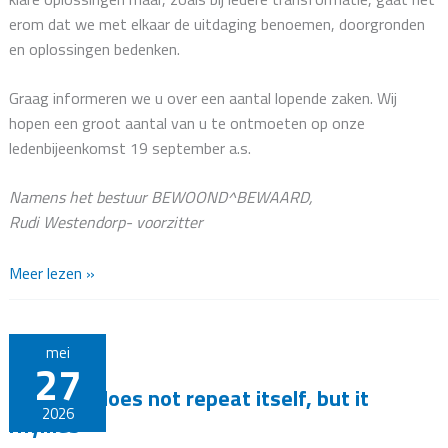
erom dat we met elkaar de uitdaging benoemen, doorgronden
en oplossingen bedenken.
Graag informeren we u over een aantal lopende zaken. Wij
hopen een groot aantal van u te ontmoeten op onze
ledenbijeenkomst 19 september a.s.
Namens het bestuur BEWOOND^BEWAARD,
Rudi Westendorp- voorzitter
“Het
Meer lezen »
leven
gaat
niet
mei
27
over
“History does not repeat itself, but it
wachten
2026
rhymes”
tot
de