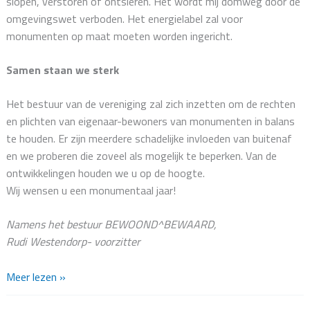
slopen, verstoren of ontsieren. Het wordt mij domweg door de
omgevingswet verboden. Het energielabel zal voor
monumenten op maat moeten worden ingericht.
Samen staan we sterk
Het bestuur van de vereniging zal zich inzetten om de rechten
en plichten van eigenaar-bewoners van monumenten in balans
te houden. Er zijn meerdere schadelijke invloeden van buitenaf
en we proberen die zoveel als mogelijk te beperken. Van de
ontwikkelingen houden we u op de hoogte.
Wij wensen u een monumentaal jaar!
Namens het bestuur BEWOOND^BEWAARD,
Rudi Westendorp- voorzitter
Nieuwjaarsbericht
Meer lezen »
2026