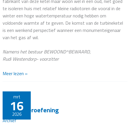
fabrikant van deze ketel maar woon wel in een oud, niet goed
te isoleren huis met relatief kleine radiotoren die vooral in de
winter een hoge watertemperatuur nodig hebben om
voldoende warmte af te geven. De komst van de turbineketel
is een wenkend perspectief wanneer een monumenteigenaar
van het gas af wil.
Namens het bestuur BEWOOND^BEWAARD,
Rudi Westendorp- voorzitter
“History
Meer lezen »
does
not
repeat
mrt
16
itself,
Brandweeroefening
but
2026
it
Archief
rhymes”