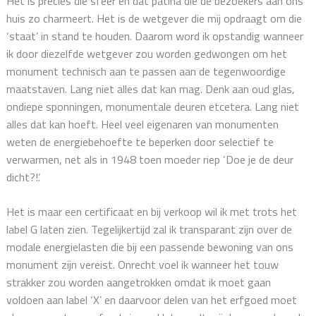
Het is precies die sfeer en dat patina die de bezoekers aan ons
huis zo charmeert. Het is de wetgever die mij opdraagt om die
‘staat’ in stand te houden. Daarom word ik opstandig wanneer
ik door diezelfde wetgever zou worden gedwongen om het
monument technisch aan te passen aan de tegenwoordige
maatstaven. Lang niet alles dat kan mag. Denk aan oud glas,
ondiepe sponningen, monumentale deuren etcetera. Lang niet
alles dat kan hoeft. Heel veel eigenaren van monumenten
weten de energiebehoefte te beperken door selectief te
verwarmen, net als in 1948 toen moeder riep ‘Doe je de deur
dicht?!’.
Het is maar een certificaat en bij verkoop wil ik met trots het
label G laten zien. Tegelijkertijd zal ik transparant zijn over de
modale energielasten die bij een passende bewoning van ons
monument zijn vereist. Onrecht voel ik wanneer het touw
strakker zou worden aangetrokken omdat ik moet gaan
voldoen aan label ‘X’ en daarvoor delen van het erfgoed moet