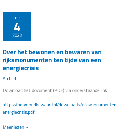
ledenvergadering
21
september
mei
4
2024
2023
Over het bewonen en bewaren van
rijksmonumenten ten tijde van een
energiecrisis
Archief
Download het document (PDF) via onderstaande link
https://bewoondbewaard.nl/downloads/rijksmonumenten-
energiecrisis.pdf
Over
Meer lezen »