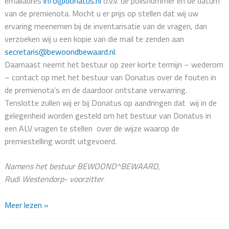
emailadres
info@donatus.nl
o.v.v. ue polisnummer en de datum
van de premienota. Mocht u er prijs op stellen dat wij uw
ervaring meenemen bij de inventarisatie van de vragen, dan
verzoeken wij u een kopie van die mail te zenden aan
secretaris@bewoondbewaard.nl
.
Daarnaast neemt het bestuur op zeer korte termijn – wederom
– contact op met het bestuur van Donatus over de fouten in
de premienota’s en de daardoor ontstane verwarring.
Tenslotte zullen wij er bij Donatus op aandringen dat wij in de
gelegenheid worden gesteld om het bestuur van Donatus in
een ALV vragen te stellen over de wijze waarop de
premiestelling wordt uitgevoerd.
Namens het bestuur BEWOOND^BEWAARD,
Rudi Westendorp- voorzitter
Nieuwjaarsbericht
Meer lezen »
2025