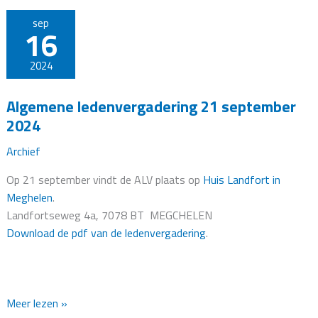
sep
16
2024
Algemene ledenvergadering 21 september
2024
Archief
Op 21 september vindt de ALV plaats op
Huis Landfort in
Meghelen
.
Landfortseweg 4a, 7078 BT MEGCHELEN
Download de pdf van de ledenvergadering
.
Algemene
Meer lezen »