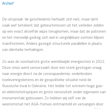
Archief
storm
voorbij
is.
De uitspraak ‘de geschiedenis herhaalt zich niet, maar rijmt
Het
vaak wel’ betekent dat gebeurtenissen uit het verleden zelden
gaat
op een exact dezelfde wijze terugkomen, maar dat de patronen
over
en het menselijk gedrag zich wel in vergelijkbare vormen blijven
leren
manifesteren. Anders gezegd: structurele parallellen in plaats
dansen
van identieke herhalingen.
in
de
Zo was de voorlaatste grote wereldwijde energiecrisis in 2022.
regen.”
Deze crisis werd veroorzaakt door een sterk gestegen vraag
–
naar energie direct na de coronapandemie, onderbroken
Vivian
toeleveringsketens en de geopolitieke situatie rond de
Greene
Russische inval in Oekraïne. Het leidde tot extreem hoge gas-
en elektriciteitsprijzen en grote nervositeit onder eigenaren van
monumentale gebouwen. Zo hebben wij zelf van de
weeromstuit het AGA-fornuis ontmanteld en vervangen door