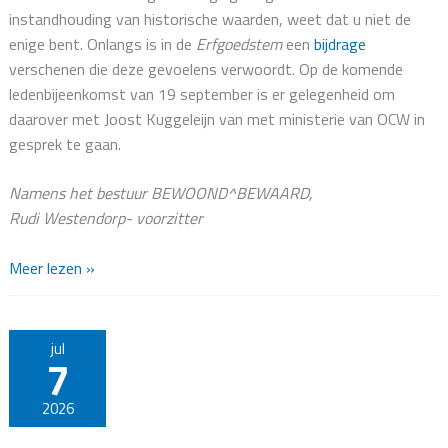
instandhouding van historische waarden, weet dat u niet de
enige bent. Onlangs is in de
Erfgoedstem
een
bijdrage
verschenen die deze gevoelens verwoordt. Op de komende
ledenbijeenkomst van 19 september is er gelegenheid om
daarover met Joost Kuggeleijn van met ministerie van OCW in
gesprek te gaan.
Namens het bestuur BEWOOND^BEWAARD,
Rudi Westendorp- voorzitter
Energielabel
Meer lezen »
voor
monumenten
jul
7
2026