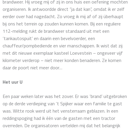
brandweer. Hij vroeg mij of zij in ons huis een oefening mochten
organiseren. Ik antwoordde direct “ja dat kan”, omdat ik er zelf
eerder over had nagedacht. Zo vroeg ik mij af of zij überhaupt
bij ons het terrein op zouden kunnen komen. Bij een reguliere
112-melding rukt de brandweer standaard uit met een
‘tankautospuit’ en daarin een bevelvoerder, een
chauffeur/pompbediende en vier manschappen. Ik wist dat zij
met dit nieuwe exemplaar kasteel Loevestein – ongeveer vijf
kilometer verderop – niet meer konden benaderen. Ze komen
daar de poort niet meer door…
Het uur U
Een paar weken later was het zover. Er was ‘brand’ uitgebroken
op de derde verdieping van ‘t Spijker waar een familie te gast
was. Witte rook werd uit het vensterraam geblazen. In een
reddingspoging had ik één van de gasten met een tractor
overreden. De organisatoren vertelden mij dat het belangrijk