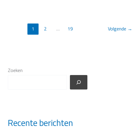
het
bewonen
en
bewaren
1
2
…
19
Volgende
→
van
rijksmonumenten
ten
tijde
van
een
Zoeken
energiecrisis
Recente berichten