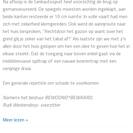
Na afloop is de tankautospuit heel voorzichtig de brug op
gemanoeuvreerd. De spiegels moesten worden ingeklapt, aan
beide kanten resteerde er 10 cm ruimte. In volle vaart had men
zich met zekerheid klemgereden. Ook werd de aanrijroute naar
het huis besproken, “Rechtdoor het gazon op want over het
grind glij je zeker van het talud af!” Als laatste zijn we met z’n
allen door het huis gelopen om hen een idee te geven hoe het in
elkaar steekt. Dat de toegang naar boven enkel gaat via de
middeleeuwse spiltrap of een nauwe boerentrap met een
venijnige draai.
Een generale repetitie om schade te voorkomen.
Namens het bestuur BEWOOND^BEWAARD,
Rudi Westendorp- voorzitter
Brandweeroefening
Meer lezen »