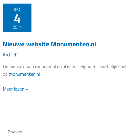
okt
4
2011
Nieuwe website Monumenten.nl
Archief
De website van monumenten.nl is volledig vernieuwd. Kijk snel
op
monumenten.nl
Nieuwe
Meer lezen »
website
Monumenten.nl
Zoeken