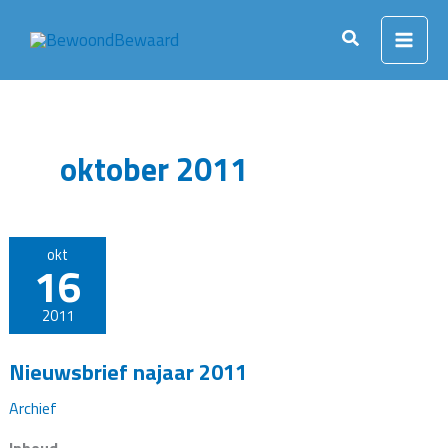
Ga
naar
Zoeken
de
inhoud
oktober 2011
okt
16
2011
Nieuwsbrief najaar 2011
Archief