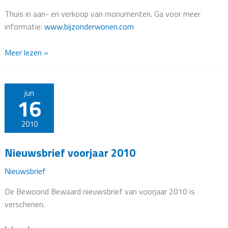
Thuis in aan- en verkoop van monumenten. Ga voor meer
informatie:
www.bijzonderwonen.com
Bijzonder
Meer lezen »
Wonen
–
Haze
jun
16
.
Smeets
2010
.
Van
Nieuwsbrief voorjaar 2010
Nimwegen
Nieuwsbrief
De Bewoond Bewaard nieuwsbrief van voorjaar 2010 is
verschenen.