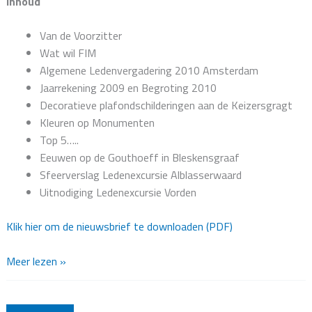
Inhoud
Van de Voorzitter
Wat wil FIM
Algemene Ledenvergadering 2010 Amsterdam
Jaarrekening 2009 en Begroting 2010
Decoratieve plafondschilderingen aan de Keizersgragt
Kleuren op Monumenten
Top 5…..
Eeuwen op de Gouthoeff in Bleskensgraaf
Sfeerverslag Ledenexcursie Alblasserwaard
Uitnodiging Ledenexcursie Vorden
Klik hier om de nieuwsbrief te downloaden (PDF)
Nieuwsbrief
Meer lezen »
voorjaar
2010