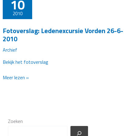
10
2010
Fotoverslag: Ledenexcursie Vorden 26-6-
2010
Archief
Bekijk het fotoverslag
Fotoverslag:
Meer lezen »
Ledenexcursie
Vorden
26-
6-
2010
Zoeken