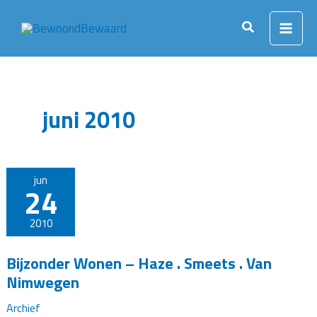
Ga
naar
Zoeken
de
inhoud
juni 2010
jun
24
2010
Bijzonder Wonen – Haze . Smeets . Van
Nimwegen
Archief