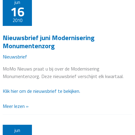
jun
16
2010
Nieuwsbrief juni Modernisering
Monumentenzorg
Nieuwsbrief
MoMo Nieuws praat u bij over de Modernisering
Monumentenzorg. Deze nieuwsbrief verschijnt elk kwartaal.
Klik hier om de nieuwsbrief te bekijken.
Nieuwsbrief
Meer lezen »
juni
Modernisering
Monumentenzorg
jun