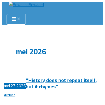
Ga
naar
Zoeken
de
inhoud
mei 2026
“History does not repeat itself,
but it rhymes”
mei
27
2026
Archief