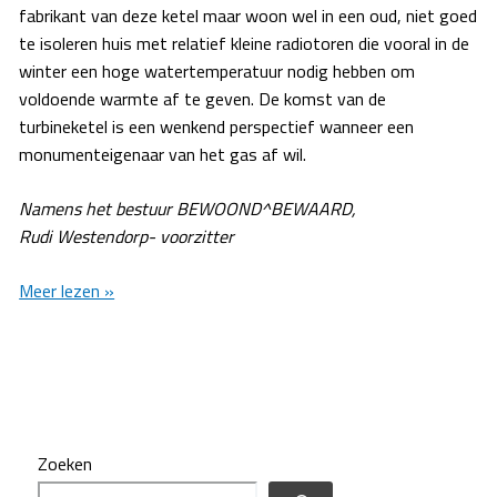
fabrikant van deze ketel maar woon wel in een oud, niet goed
te isoleren huis met relatief kleine radiotoren die vooral in de
winter een hoge watertemperatuur nodig hebben om
voldoende warmte af te geven. De komst van de
turbineketel is een wenkend perspectief wanneer een
monumenteigenaar van het gas af wil.
Namens het bestuur BEWOOND^BEWAARD,
Rudi Westendorp- voorzitter
“History
Meer lezen »
does
not
repeat
itself,
but
it
Zoeken
rhymes”