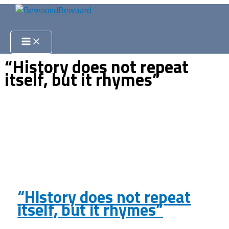
Ga
naar
Zoeken
de
inhoud
“History does not repeat
itself, but it rhymes”
“History does not repeat
itself, but it rhymes”