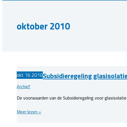
oktober 2010
Subsidieregeling glasisolati
okt
16
2010
Archief
De voorwaarden van de Subsidieregeling voor glasisolatie
Subsidieregeling
Meer lezen »
glasisolatie