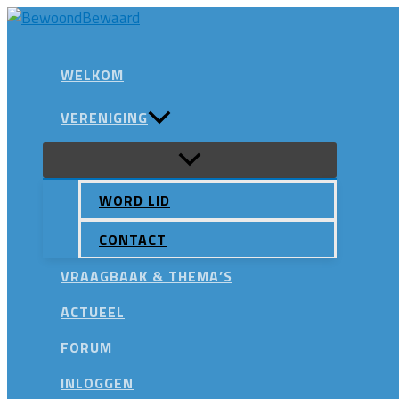
Ga
naar
Zoeken
de
WELKOM
inhoud
VERENIGING
WORD LID
CONTACT
VRAAGBAAK & THEMA’S
ACTUEEL
FORUM
INLOGGEN