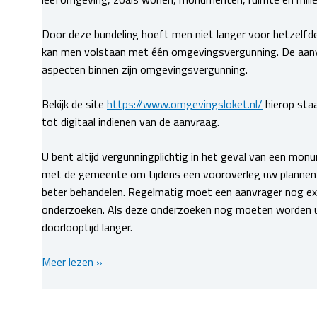
Door deze bundeling hoeft men niet langer voor hetzelfd
kan men volstaan met één omgevingsvergunning. De aanvrage
aspecten binnen zijn omgevingsvergunning.
Bekijk de site
https://www.omgevingsloket.nl/
hierop staa
tot digitaal indienen van de aanvraag.
U bent altijd vergunningplichtig in het geval van een mo
met de gemeente om tijdens een vooroverleg uw plannen
beter behandelen. Regelmatig moet een aanvrager nog ext
onderzoeken. Als deze onderzoeken nog moeten worden ui
doorlooptijd langer.
Alle
Meer lezen »
vergunningen
gebundeld
in