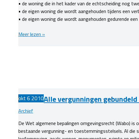
• de woning die in het kader van de echtscheiding nog twe
• de eigen woning die wordt aangehouden tijdens een verbl
• de eigen woning die wordt aangehouden gedurende een tijd
Verruiming
Meer lezen »
aftrekpost
uitgaven
voor
monumentenpanden
op
komst
Alle vergunningen gebundeld
okt
6
2010
Archief
De Wet algemene bepalingen omgevingsrecht (Wabo) is o
bestaande vergunning- en toestemmingsstelsels. Al die s
leefomgeving, zoals wonen, monumenten, ruimte en milie