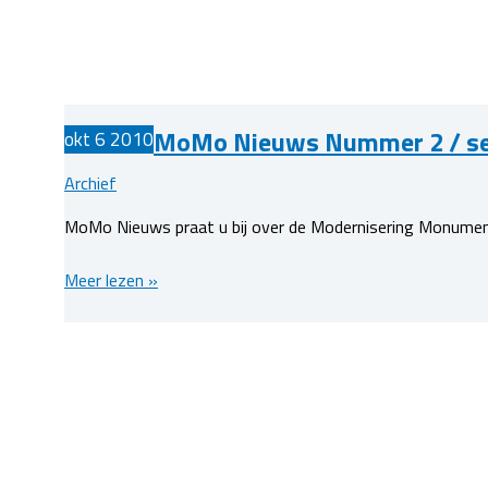
de
omgevingsvergunning
MoMo Nieuws Nummer 2 / sep
okt
6
2010
Archief
MoMo Nieuws praat u bij over de Modernisering Monument
MoMo
Meer lezen »
Nieuws
Nummer
2
/
september
2010
is