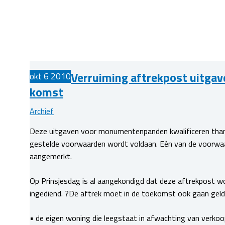
Verruiming aftrekpost uitg
okt
6
2010
komst
Archief
Deze uitgaven voor monumentenpanden kwalificeren than
gestelde voorwaarden wordt voldaan. Eén van de voorwaa
aangemerkt.
Op Prinsjesdag is al aangekondigd dat deze aftrekpost wor
ingediend. ?De aftrek moet in de toekomst ook gaan geld
• de eigen woning die leegstaat in afwachting van verko