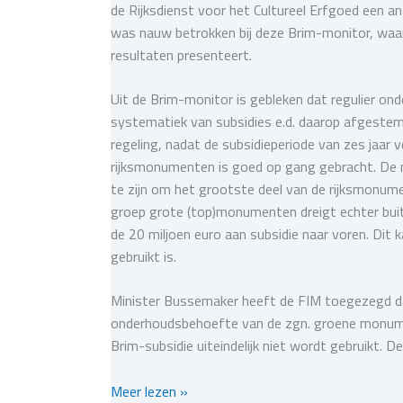
de Rijksdienst voor het Cultureel Erfgoed een
was nauw betrokken bij deze Brim-monitor, waar
resultaten presenteert.
Uit de Brim-monitor is gebleken dat regulier o
systematiek van subsidies e.d. daarop afgestemd
regeling, nadat de subsidieperiode van zes jaar 
rijksmonumenten is goed op gang gebracht. De m
te zijn om het grootste deel van de rijksmonume
groep grote (top)monumenten dreigt echter bui
de 20 miljoen euro aan subsidie naar voren. Dit
gebruikt is.
Minister Bussemaker heeft de FIM toegezegd da
onderhoudsbehoefte van de zgn. groene monum
Brim-subsidie uiteindelijk niet wordt gebruikt. 
Federatie
Meer lezen »