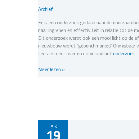
Archief
Er is een onderzoek gedaan naar de duurzaamh
naar ingrepen en effectiviteit in relatie tot d
Dit onderzoek werpt ook een mooi licht op de e
nieuwbouw wordt ‘gebenchmarked’. Onmisbaar vo
Lees er meer over en download het
onderzoek
Onderzoek
Meer lezen »
duurzaamheidsscore
monumentale
huizen
aug
19