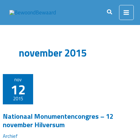
Ga
naar
Zoeken
de
inhoud
november 2015
nov
12
2015
Nationaal Monumentencongres – 12
november Hilversum
Archief