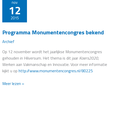
12
nov
12
november
Hilversum
2015
Programma Monumentencongres bekend
Archief
Op 12 november wordt het jaarlijkse Monumentencongres
gehouden in Hilversum. Het thema is dit jaar
Koers2020
,
Werken aan Vakmanschap en Innovatie. Voor meer informatie
kijkt u op
http://www.monumentencongres.nl/80225
Programma
Meer lezen »
Monumentencongres
bekend