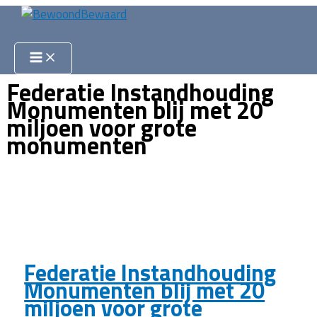
Ga
naar
Zoeken
de
inhoud
Federatie Instandhouding
Monumenten blij met 20
miljoen voor grote
monumenten
Federatie Instandhouding
Monumenten blij met 20
miljoen voor grote