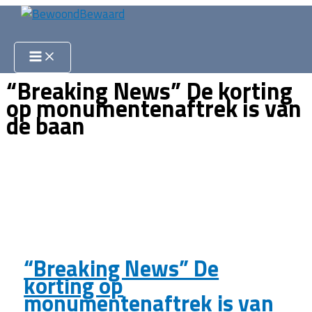
Ga
naar
Zoeken
de
inhoud
“Breaking News” De korting
op monumentenaftrek is van
de baan
“Breaking News” De
korting op
monumentenaftrek is van