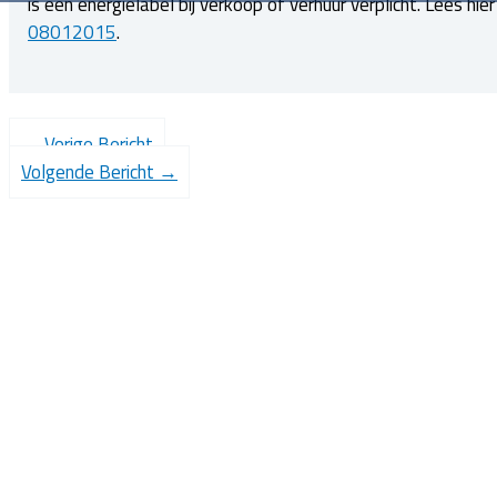
is een energielabel bij verkoop of verhuur verplicht. Lees hie
08012015
.
←
Vorige Bericht
Volgende Bericht
→