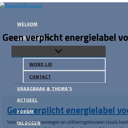
Ga
naar
Zoeken
de
WELKOM
inhoud
Geen verplicht energielabel
VERENIGING
WORD LID
CONTACT
VRAAGBAAK & THEMA’S
ACTUEEL
Geen verplicht energielabel 
FORUM
Voor de meeste woningen en utiliteitsgebouwen (zoals kanto
INLOGGEN