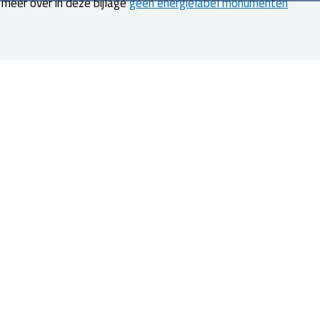
r meer over in deze bijlage
geen energielabel monumenten