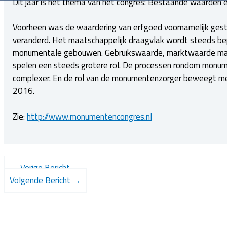
Dit jaar is het thema van het congres: Bestaande waarden 
Voorheen was de waardering van erfgoed voornamelijk gesto
veranderd. Het maatschappelijk draagvlak wordt steeds bep
monumentale gebouwen. Gebruikswaarde, marktwaarde maar 
spelen een steeds grotere rol. De processen rondom mon
complexer. En de rol van de monumentenzorger beweegt me
2016.
Zie:
http://www.monumentencongres.nl
←
Vorige Bericht
Volgende Bericht
→