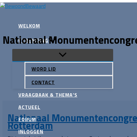
Ga
naar
Zoeken
de
WELKOM
inhoud
Nationaal Monumentencongre
VERENIGING
WORD LID
CONTACT
VRAAGBAAK & THEMA’S
ACTUEEL
Nationaal Monumentencongre
FORUM
Rotterdam
INLOGGEN