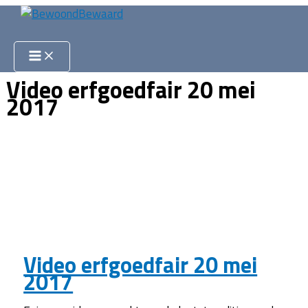
Ga
naar
Zoeken
de
inhoud
Video erfgoedfair 20 mei
2017
Video erfgoedfair 20 mei
2017