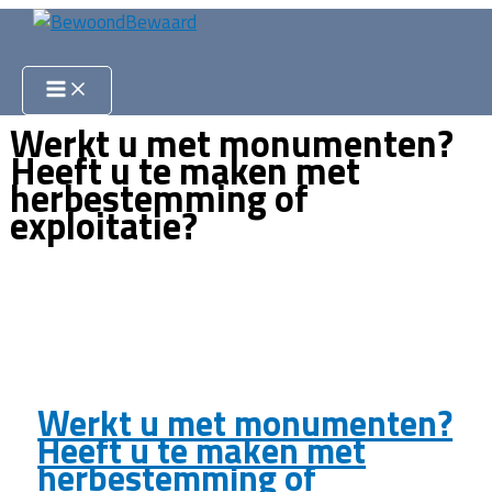
Ga
naar
Zoeken
de
inhoud
Werkt u met monumenten?
Heeft u te maken met
herbestemming of
exploitatie?
Werkt u met monumenten?
Heeft u te maken met
herbestemming of