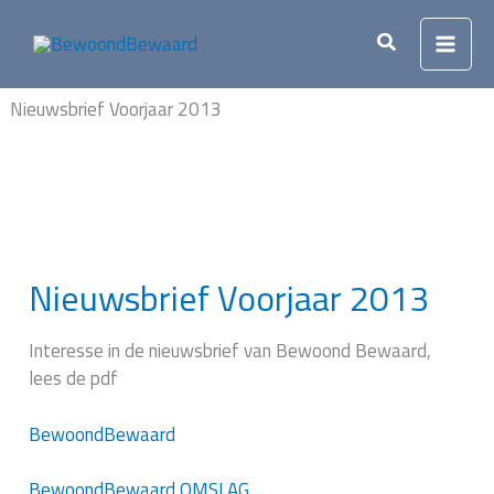
Ga
naar
Zoeken
de
inhoud
Nieuwsbrief Voorjaar 2013
Nieuwsbrief Voorjaar 2013
Interesse in de nieuwsbrief van Bewoond Bewaard,
lees de pdf
BewoondBewaard
BewoondBewaard OMSLAG